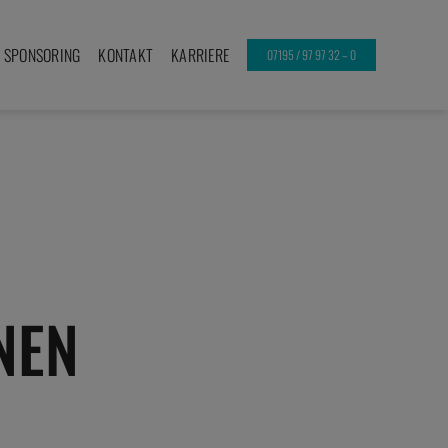
SPONSORING
KONTAKT
KARRIERE
07195 / 97 97 32 – 0
NEN