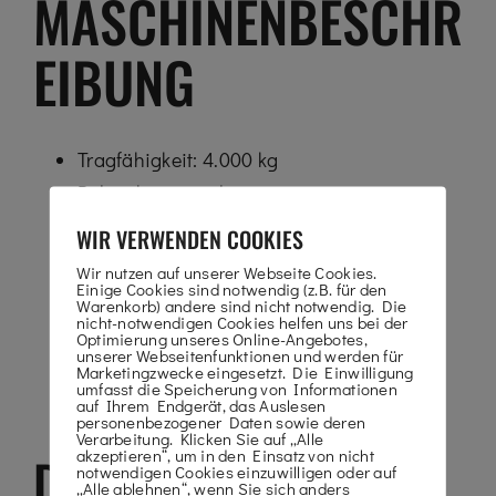
MASCHINENBESCHR
EIBUNG
Tragfähigkeit: 4.000 kg
Beleuchtungsanlage
Hydraulische Stützen
WIR VERWENDEN COOKIES
Niveauausgleich
Wir nutzen auf unserer Webseite Cookies.
Einige Cookies sind notwendig (z.B. für den
Allradantrieb
Warenkorb) andere sind nicht notwendig. Die
nicht-notwendigen Cookies helfen uns bei der
Optimierung unseres Online-Angebotes,
JETZT MASCHINE ANFRAGEN
unserer Webseitenfunktionen und werden für
Marketingzwecke eingesetzt. Die Einwilligung
umfasst die Speicherung von Informationen
auf Ihrem Endgerät, das Auslesen
personenbezogener Daten sowie deren
Verarbeitung. Klicken Sie auf „Alle
akzeptieren“, um in den Einsatz von nicht
DOWNLOADS
notwendigen Cookies einzuwilligen oder auf
„Alle ablehnen“, wenn Sie sich anders