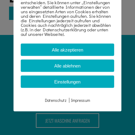
entscheiden. Sie können unter „Einstellungen
verwalten“ detaillierte Informationen der von
uns eingesetzten Arten von Cookies erhalten
DATENBLATT
und deren Einstellungen aufrufen. Sie können
die Einstellungen jederzeit aufrufen und
Cookies auch nachträglich jederzeit abwählen
(z.B. in der Datenschutzerklärung oder unten
auf unserer Webseite).
Alle akzeptieren
MIETEN SIE IHRE
Alle ablehnen
MASCHINE
Einstellungen
|
ERHALTEN SIE IN WENIGEN MINUTEN EIN ANGEBOT
Datenschutz
Impressum
JETZT MASCHINE ANFRAGEN