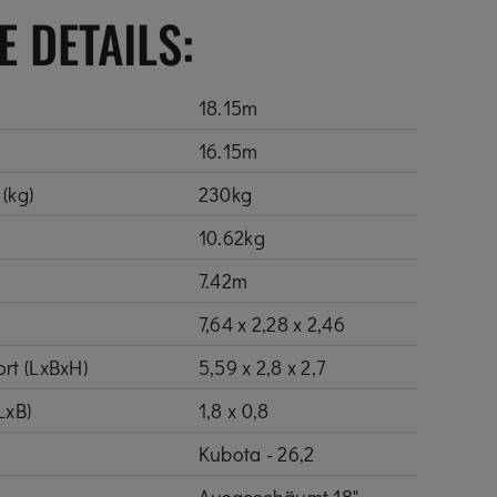
 DETAILS:
18.15m
16.15m
(kg)
230kg
10.62kg
7.42m
7,64 x 2,28 x 2,46
rt (LxBxH)
5,59 x 2,8 x 2,7
LxB)
1,8 x 0,8
Kubota - 26,2