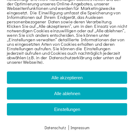
für gefahrlosen Innenaufstieg; vorschriftsmäßi
der Optimierung unseres Online-Angebotes, unserer
Webseitenfunktionen und werden für Marketingzwecke
Robuste Lenkrollen mit zentrischer Lasteinlei
eingesetzt. Die Einwilligung umfasst die Speicherung von
Informationen auf Ihrem Endgerät, das Auslesen
Standfestigkeit sowie Stahlspindeln zum Nive
personenbezogener Daten sowie deren Verarbeitung.
Klicken Sie auf „Alle akzeptieren“, um in den Einsatz von nicht
Basisverbreiterung: mit Fahrbalken aus Stahl, 
notwendigen Cookies einzuwilligen oder auf „Alle ablehnen“,
wenn Sie sich anders entscheiden. Sie können unter
für wahlweises Aufstecken der Standleitern zu
„Einstellungen verwalten“ detaillierte Informationen der von
uns eingesetzten Arten von Cookies erhalten und deren
Gerüststützen.
Einstellungen aufrufen. Sie können die Einstellungen
jederzeit aufrufen und Cookies auch nachträglich jederzeit
Für noch mehr Sicherheit und komfortablen Auf
abwählen (z.B. in der Datenschutzerklärung oder unten auf
unserer Webseite).
Trittstufen.
Arbeitshöhe max.: 13,38 m.
Alle akzeptieren
Fläche Arbeitsbühne: 0,75 x 2,85 m.
Zulässige Verkehrslast: 2 kN/m² (Gerüstgruppe 
Alle ablehnen
Einstellungen
|
Datenschutz
Impressum