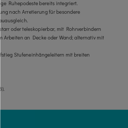
ge Ruhe­podeste bereits integriert.
tung nach Arretierung für ­besondere
auausgleich.
starr oder teleskopierbar, mit Rohrverbindern
m Arbeiten an Decke oder Wand; alternativ mit
stieg Stufeneinhängeleitern mit breiten
3).