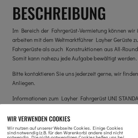
BESCHREIBUNG
Im Bereich der Fahrgerüst-Vermietung können wir i
arbeiten mit dem Weltmarktführer Layher Gerüste
Fahrgerüste als auch Konstruktionen aus All-Round
Somit kann nahezu jede Aufgabe bewältigt werden.
Bitte kontaktieren Sie uns jederzeit gerne, wir fi
Anliegen.
Informationen zum Layher Fahrgerüst UNI STAND
Standleitern aus Aluminium für Steckmontage
WIR VERWENDEN COOKIES
einfach einzurasten.
Wir nutzen auf unserer Webseite Cookies. Einige Cookies
Arbeitsböden aus Aluminium-Rahmen und Sperrh
sind notwendig (z.B. für den Warenkorb) andere sind nicht
notwendig. Die nicht-notwendigen Cookies helfen uns bei