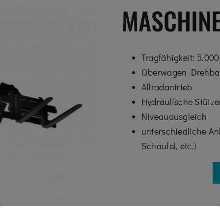
MASCHIN
Tragfähigkeit: 5.000
Oberwagen Drehba
Allradantrieb
Hydraulische Stütze
Niveauausgleich
unterschiedliche An
Schaufel, etc.)