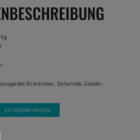
ENBESCHREIBUNG
 kg
r
n
baugeräte (Kranhaken, Seilwinde, Gabeln,
JETZT MASCHINE ANFRAGEN