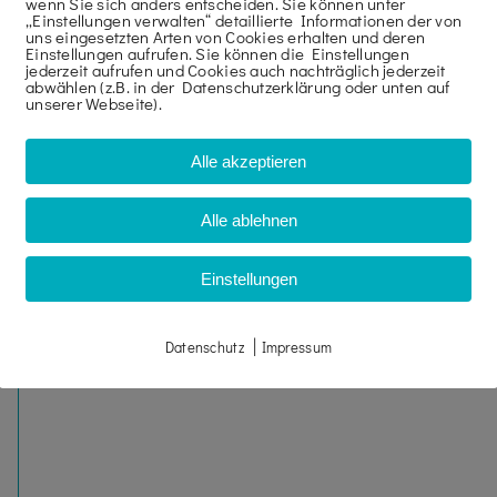
wenn Sie sich anders entscheiden. Sie können unter
„Einstellungen verwalten“ detaillierte Informationen der von
uns eingesetzten Arten von Cookies erhalten und deren
 können die Geräte bequem bei uns in Winnenden abholen,
Einstellungen aufrufen. Sie können die Einstellungen
jederzeit aufrufen und Cookies auch nachträglich jederzeit
 wieder an uns zurück. So entstehen Ihnen keine Liefer
abwählen (z.B. in der Datenschutzerklärung oder unten auf
unserer Webseite).
hnen diese Produktreihe aus.
Alle akzeptieren
Alle ablehnen
Einstellungen
NE
|
Datenschutz
Impressum