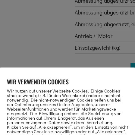
Abmessung abgestützt sc
Abmessung abgestützt bre
Abmessung abgestützt, ein
Antrieb / Motor
Einsatzgewicht (kg)
WIR VERWENDEN COOKIES
Wir nutzen auf unserer Webseite Cookies. Einige Cookies
sind notwendig (z.B. für den Warenkorb) andere sind nicht
REIBUNG
notwendig. Die nicht-notwendigen Cookies helfen uns bei
der Optimierung unseres Online-Angebotes, unserer
Webseitenfunktionen und werden für Marketingzwecke
eingesetzt. Die Einwilligung umfasst die Speicherung von
Informationen auf Ihrem Endgerät, das Auslesen
he Flexibilität und unterschiedlichen Abstützbreiten –
personenbezogener Daten sowie deren Verarbeitung.
Klicken Sie auf „Alle akzeptieren“, um in den Einsatz von nicht
notwendigen Cookies einzuwilligen oder auf „Alle ablehnen“,