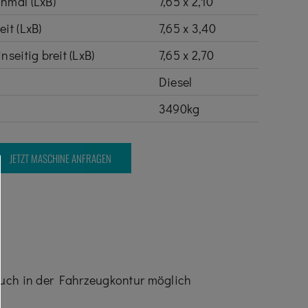
hmal (LxB)
7,65 x 2,10
it (LxB)
7,65 x 3,40
seitig breit (LxB)
7,65 x 2,70
Diesel
3490kg
JETZT MASCHINE ANFRAGEN
 auch in der Fahrzeugkontur möglich