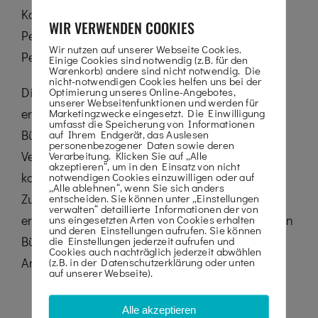
Konfigurationen sind möglich. In Gebäuden: 3
WIR VERWENDEN COOKIES
Personen + 134 kg Material. Im Freien: 2
Wir nutzen auf unserer Webseite Cookies.
Personen + 203 kg Material.
Einige Cookies sind notwendig (z.B. für den
Warenkorb) andere sind nicht notwendig. Die
nicht-notwendigen Cookies helfen uns bei der
Diese standardmäßig mit einer um 1,52 m
Optimierung unseres Online-Angebotes,
unserer Webseitenfunktionen und werden für
erweiterbaren Arbeitsfläche ausgestattete
Marketingzwecke eingesetzt. Die Einwilligung
umfasst die Speicherung von Informationen
Bühne ermöglicht eine beträchtliche
auf Ihrem Endgerät, das Auslesen
personenbezogener Daten sowie deren
Vergrößerung des Arbeitsbereichs. Durch die
Verarbeitung. Klicken Sie auf „Alle
akzeptieren“, um in den Einsatz von nicht
kompakten Abmessungen der 140 SC wird der
notwendigen Cookies einzuwilligen oder auf
„Alle ablehnen“, wenn Sie sich anders
Zugang zu Einsatzorten auf Baustellen
entscheiden. Sie können unter „Einstellungen
verwalten“ detaillierte Informationen der von
erleichtert. Mit dieser einfach zu handhabenden
uns eingesetzten Arten von Cookies erhalten
und deren Einstellungen aufrufen. Sie können
Bühne gewinnen Sie an Produktivität und
die Einstellungen jederzeit aufrufen und
Cookies auch nachträglich jederzeit abwählen
Anwendungskomfort.
(z.B. in der Datenschutzerklärung oder unten
auf unserer Webseite).
Alle akzeptieren