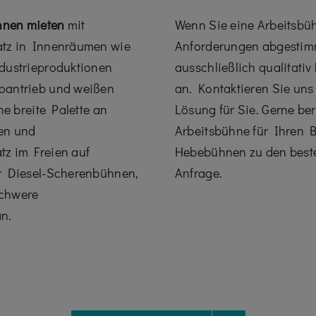
hnen mieten
mit
Wenn Sie eine Arbeitsbüh
atz in Innenräumen wie
Anforderungen abgestimmt 
ndustrieproduktionen
ausschließlich qualitati
oantrieb und weißen
an. Kontaktieren Sie uns
ne breite Palette an
Lösung für Sie. Gerne be
en und
Arbeitsbühne für Ihren 
tz im Freien auf
Hebebühnen zu den beste
ir Diesel-Scherenbühnen,
Anfrage.
schwere
n.