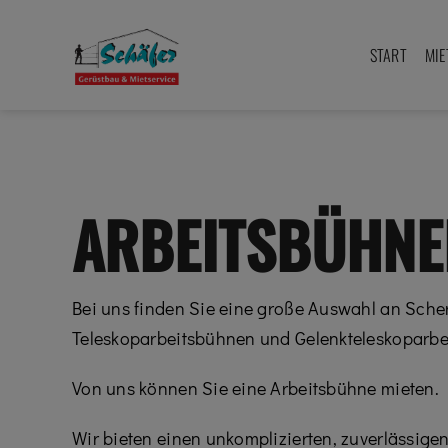
Zum
Inhalt
START
MIE
springen
ARBEITSBÜHNE
Bei uns finden Sie eine große Auswahl an Sch
Teleskoparbeitsbühnen und Gelenkteleskoparbe
Von uns können Sie eine Arbeitsbühne mieten.
Wir bieten einen unkomplizierten, zuverlässige