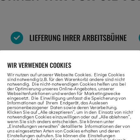
LIEFERUNG IHRER ARBEITSBÜHNE
Wir liefern die Arbeitsbühne bis an die von
Ihnen gewünschte Stelle.
WIR VERWENDEN COOKIES
Wir nutzen auf unserer Webseite Cookies. Einige Cookies
sind notwendig (z.B. für den Warenkorb) andere sind nicht
notwendig. Die nicht-notwendigen Cookies helfen uns bei
der Optimierung unseres Online-Angebotes, unserer
Webseitenfunktionen und werden für Marketingzwecke
ERSTKLASSIGER SERVICE
eingesetzt. Die Einwilligung umfasst die Speicherung von
Informationen auf Ihrem Endgerät, das Auslesen
personenbezogener Daten sowie deren Verarbeitung.
Klicken Sie auf „Alle akzeptieren“, um in den Einsatz von nicht
r
Arbeitsbühnen mieten und sich mit unserem
notwendigen Cookies einzuwilligen oder auf „Alle ablehnen“,
wenn Sie sich anders entscheiden. Sie können unter
Notdienst sicherer fühlen!
„Einstellungen verwalten“ detaillierte Informationen der von
uns eingesetzten Arten von Cookies erhalten und deren
Einstellungen aufrufen. Sie können die Einstellungen