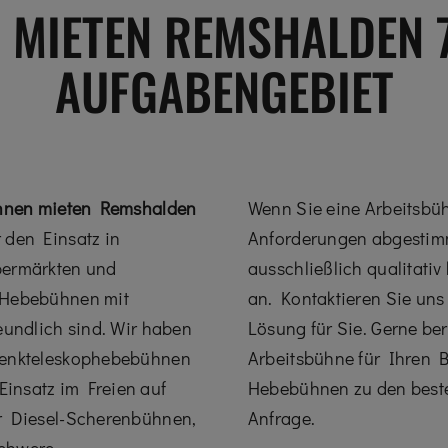
 MIETEN REMSHALDEN 7
AUFGABENGEBIET
hnen mieten Remshalden
Wenn Sie eine Arbeitsbüh
 den Einsatz in
Anforderungen abgestimmt 
permärkten und
ausschließlich qualitati
e Hebebühnen mit
an. Kontaktieren Sie uns
eundlich sind. Wir haben
Lösung für Sie. Gerne be
elenkteleskophebebühnen
Arbeitsbühne für Ihren 
insatz im Freien auf
Hebebühnen zu den beste
ir Diesel-Scherenbühnen,
Anfrage.