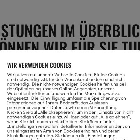
EISTUNGEN IM ÜBERBLIC
ÖNNEN WIR FÜR SIE TU
WIR VERWENDEN COOKIES
Wir nutzen auf unserer Webseite Cookies. Einige Cookies
sind notwendig (z.B. für den Warenkorb) andere sind nicht
notwendig. Die nicht-notwendigen Cookies helfen uns bei
der Optimierung unseres Online-Angebotes, unserer
LIEFERUNG IHRER ARBEITSBÜHNE
Webseitenfunktionen und werden für Marketingzwecke
eingesetzt. Die Einwilligung umfasst die Speicherung von
Informationen auf Ihrem Endgerät, das Auslesen
Wir liefern die Arbeitsbühne bis an die von
personenbezogener Daten sowie deren Verarbeitung.
Klicken Sie auf „Alle akzeptieren“, um in den Einsatz von nicht
Ihnen gewünschte Stelle.
notwendigen Cookies einzuwilligen oder auf „Alle ablehnen“,
wenn Sie sich anders entscheiden. Sie können unter
„Einstellungen verwalten“ detaillierte Informationen der von
uns eingesetzten Arten von Cookies erhalten und deren
Einstellungen aufrufen. Sie können die Einstellungen