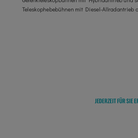
Gelenkteleskopbühnen mit Hybridantrieb und 
Teleskophebebühnen mit Diesel-Allradantrieb a
JEDERZEIT FÜR SIE 