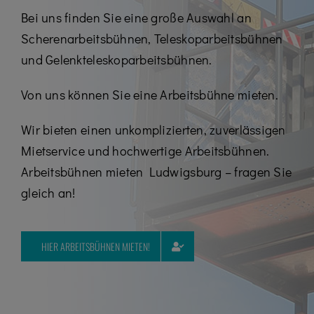
Kontakt
Bei uns finden Sie eine große Auswahl an
Scherenarbeitsbühnen, Teleskoparbeitsbühnen
Karriere
und Gelenkteleskoparbeitsbühnen.
07195 / 97 97 32 – 0
Von uns können Sie eine Arbeitsbühne mieten.
Wir bieten einen unkomplizierten, zuverlässigen
Mietservice und hochwertige Arbeitsbühnen.
Arbeitsbühnen mieten Ludwigsburg – fragen Sie
gleich an!
HIER ARBEITSBÜHNEN MIETEN!