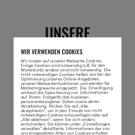
UNSERE
ARBEITSBÜHNEN
WIR VERWENDEN COOKIES
Wir nutzen auf unserer Webseite Cookies.
Einige Cookies sind notwendig (z.B. für den
Warenkorb) andere sind nicht notwendig. Die
nicht-notwendigen Cookies helfen uns bei der
Optimierung unseres Online-Angebotes,
unserer Webseitenfunktionen und werden für
Marketingzwecke eingesetzt. Die Einwilligung
umfasst die Speicherung von Informationen
auf Ihrem Endgerät, das Auslesen
personenbezogener Daten sowie deren
RAUPEN GELENK-
Verarbeitung. Klicken Sie auf „Alle
akzeptieren“, um in den Einsatz von nicht
notwendigen Cookies einzuwilligen oder auf
ARBEITSBÜHNEN
„Alle ablehnen“, wenn Sie sich anders
entscheiden. Sie können unter „Einstellungen
verwalten“ detaillierte Informationen der von
uns eingesetzten Arten von Cookies erhalten