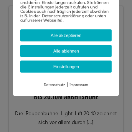
und deren Einstellungen aufrufen. Sie können
die Einstellungen jederzeit aufrufen und
Cookies auch nachträglich jederzeit abwählen
(z.B. in der Datenschutzerklärung oder unten
auf unserer Webseite).
Alle akzeptieren
Alle ablehnen
Einstellungen
|
LIGHT LIFT 20.10
Datenschutz
Impressum
BIS 20.10M ARBEITSHÖHE
Die Raupenbühne Light Lift 20.10 zeichnet
sich vor allem durch [...]