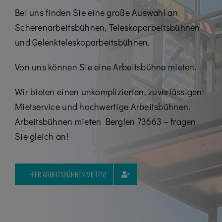
Kontakt
Bei uns finden Sie eine große Auswahl an
Scherenarbeitsbühnen, Teleskoparbeitsbühnen
Karriere
und Gelenkteleskoparbeitsbühnen.
07195 / 97 97 32 – 0
Von uns können Sie eine Arbeitsbühne mieten.
Wir bieten einen unkomplizierten, zuverlässigen
Mietservice und hochwertige Arbeitsbühnen.
Arbeitsbühnen mieten Berglen 73663 – fragen
Sie gleich an!
HIER ARBEITSBÜHNEN MIETEN!