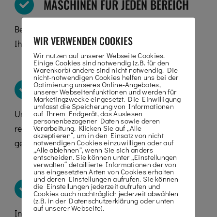
MASCHINEN FÜR JEDEN BEREICH
Bei uns finden Sie die passende Maschine für
WIR VERWENDEN COOKIES
Ihren Arbeitsbereich.
Wir nutzen auf unserer Webseite Cookies.
Einige Cookies sind notwendig (z.B. für den
Warenkorb) andere sind nicht notwendig. Die
nicht-notwendigen Cookies helfen uns bei der
Optimierung unseres Online-Angebotes,
STETS GEWARTETE MASCHINEN
unserer Webseitenfunktionen und werden für
Marketingzwecke eingesetzt. Die Einwilligung
umfasst die Speicherung von Informationen
Unsere Maschinen werden von uns in
auf Ihrem Endgerät, das Auslesen
personenbezogener Daten sowie deren
regelmäßigen Abständen überprüft und
Verarbeitung. Klicken Sie auf „Alle
akzeptieren“, um in den Einsatz von nicht
gewartet.
notwendigen Cookies einzuwilligen oder auf
„Alle ablehnen“, wenn Sie sich anders
entscheiden. Sie können unter „Einstellungen
verwalten“ detaillierte Informationen der von
uns eingesetzten Arten von Cookies erhalten
und deren Einstellungen aufrufen. Sie können
GROSSE AUSWAHL
die Einstellungen jederzeit aufrufen und
Cookies auch nachträglich jederzeit abwählen
(z.B. in der Datenschutzerklärung oder unten
auf unserer Webseite).
In unserem Mietservice bieten wir