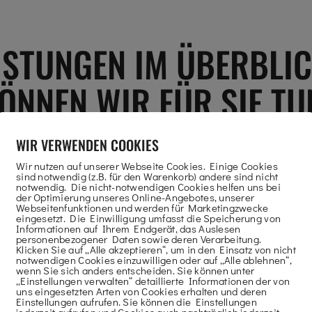
EISTUNGEN IM ÜBERBLIC
ÖNNEN WIR FÜR SIE TU
WIR VERWENDEN COOKIES
Wir nutzen auf unserer Webseite Cookies. Einige Cookies
sind notwendig (z.B. für den Warenkorb) andere sind nicht
notwendig. Die nicht-notwendigen Cookies helfen uns bei
LIEFERUNG IHRES PERSONENLIFTS
der Optimierung unseres Online-Angebotes, unserer
Webseitenfunktionen und werden für Marketingzwecke
eingesetzt. Die Einwilligung umfasst die Speicherung von
Informationen auf Ihrem Endgerät, das Auslesen
Wir liefern den Personenlift bis an die von
personenbezogener Daten sowie deren Verarbeitung.
Klicken Sie auf „Alle akzeptieren“, um in den Einsatz von nicht
Ihnen gewünschte Stelle.
notwendigen Cookies einzuwilligen oder auf „Alle ablehnen“,
wenn Sie sich anders entscheiden. Sie können unter
„Einstellungen verwalten“ detaillierte Informationen der von
uns eingesetzten Arten von Cookies erhalten und deren
Einstellungen aufrufen. Sie können die Einstellungen