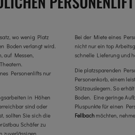
ICHEN PERSONENLIFT
satz, wo wenig Platz
Bei der Miete eines Pers
den Boden verlangt wird.
nicht nur ein top Arbeit
en, auf Messen,
schnelle Lieferung und h
Theatern.
Die platzsparenden Pers
ines Personenlifts nur
Personenkorb, einem lei
Stützauslegern. So erhält
gsarbeiten in Höhen
Boden. Eine geringe Auf
erreichbar sind oder
Pluspunkte für einen Per
, sollten Sie sich die
Fellbach
möchten, nehmen
erüstbau Schäfer zu
n zuverlässigen