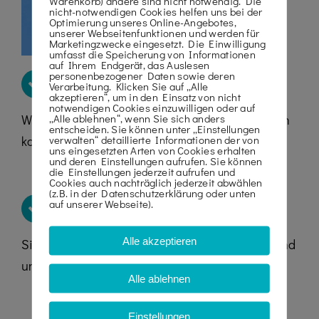
Warenkorb) andere sind nicht notwendig. Die
nicht-notwendigen Cookies helfen uns bei der
Optimierung unseres Online-Angebotes,
unserer Webseitenfunktionen und werden für
Marketingzwecke eingesetzt. Die Einwilligung
umfasst die Speicherung von Informationen
auf Ihrem Endgerät, das Auslesen
personenbezogener Daten sowie deren
FACHLICHE BERATUNG
Verarbeitung. Klicken Sie auf „Alle
akzeptieren“, um in den Einsatz von nicht
notwendigen Cookies einzuwilligen oder auf
„Alle ablehnen“, wenn Sie sich anders
Wir bieten Ihnen eine umfassende und fachlich
entscheiden. Sie können unter „Einstellungen
verwalten“ detaillierte Informationen der von
kompetente Beratung.
uns eingesetzten Arten von Cookies erhalten
und deren Einstellungen aufrufen. Sie können
die Einstellungen jederzeit aufrufen und
Cookies auch nachträglich jederzeit abwählen
(z.B. in der Datenschutzerklärung oder unten
KOMPETENZ MIT KRANARBEITEN
auf unserer Webseite).
Alle akzeptieren
Sie können unserer langjährigen Erfahrung rund
um Kranarbeiten vertrauen.
Alle ablehnen
Einstellungen