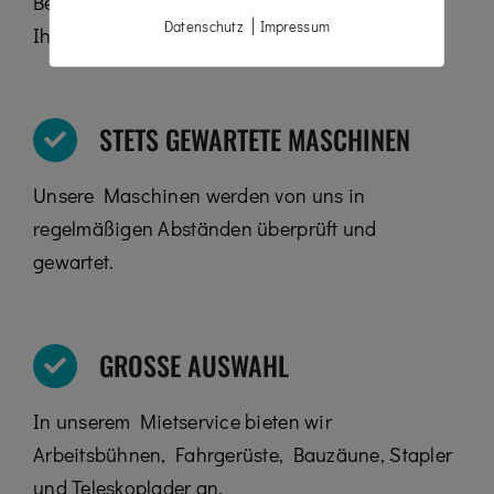
Bei uns finden Sie die passende Maschine für
|
Datenschutz
Impressum
Ihren Arbeitsbereich.
STETS GEWARTETE MASCHINEN
Unsere Maschinen werden von uns in
regelmäßigen Abständen überprüft und
gewartet.
GROSSE AUSWAHL
In unserem Mietservice bieten wir
Arbeitsbühnen, Fahrgerüste, Bauzäune, Stapler
und Teleskoplader an.