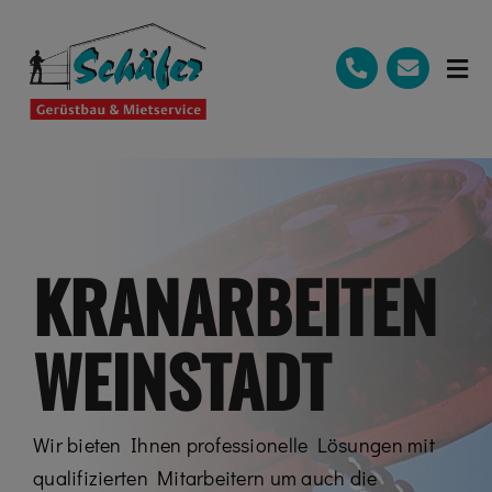
Zum
Inhalt
springen
Tog
Nav
Start
Mietservice
Gerüstbau
KRANARBEITEN
Kranarbeiten
WEINSTADT
Schulungen
Galerie
Wir bieten Ihnen professionelle Lösungen mit
Sponsoring
qualifizierten Mitarbeitern um auch die