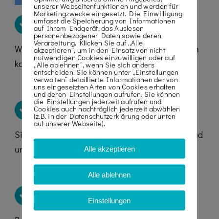
unserer Webseitenfunktionen und werden für
Marketingzwecke eingesetzt. Die Einwilligung
FACHLICHE BERATUNG
umfasst die Speicherung von Informationen
auf Ihrem Endgerät, das Auslesen
personenbezogener Daten sowie deren
Verarbeitung. Klicken Sie auf „Alle
Wir bieten Ihnen eine umfassende und fachlich
akzeptieren“, um in den Einsatz von nicht
notwendigen Cookies einzuwilligen oder auf
kompetente Beratung.
„Alle ablehnen“, wenn Sie sich anders
entscheiden. Sie können unter „Einstellungen
verwalten“ detaillierte Informationen der von
uns eingesetzten Arten von Cookies erhalten
und deren Einstellungen aufrufen. Sie können
die Einstellungen jederzeit aufrufen und
KOMPETENZ MIT KRANARBEITEN
Cookies auch nachträglich jederzeit abwählen
(z.B. in der Datenschutzerklärung oder unten
auf unserer Webseite).
Sie können unserer langjährigen Erfahrung rund
um Kranarbeiten vertrauen.
Alle akzeptieren
Alle ablehnen
MASCHINEN FÜR JEDEN BEREICH
Einstellungen