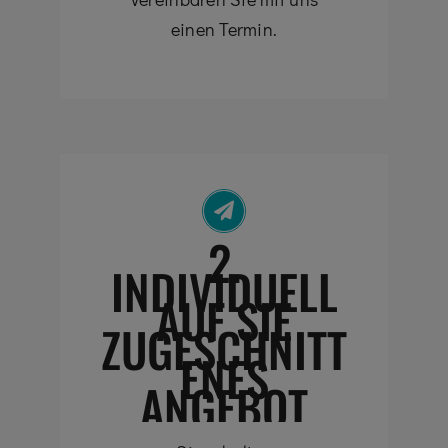
einen Termin.
2.
INDIVIDUELL
AUF SIE
ZUGESCHNITT
ENES
ANGEBOT