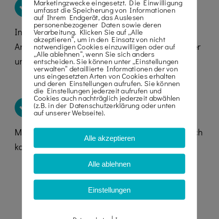
Marketingzwecke eingesetzt. Die Einwilligung
GROSSE AUSWAHL
umfasst die Speicherung von Informationen
auf Ihrem Endgerät, das Auslesen
personenbezogener Daten sowie deren
In unserem Mietservice bieten wir
Verarbeitung. Klicken Sie auf „Alle
akzeptieren“, um in den Einsatz von nicht
Arbeitsbühnen, Fahrgerüste, Bauzäune, Stapler
notwendigen Cookies einzuwilligen oder auf
„Alle ablehnen“, wenn Sie sich anders
und Teleskoplader an.
entscheiden. Sie können unter „Einstellungen
verwalten“ detaillierte Informationen der von
uns eingesetzten Arten von Cookies erhalten
und deren Einstellungen aufrufen. Sie können
die Einstellungen jederzeit aufrufen und
Cookies auch nachträglich jederzeit abwählen
QUALITÄTSSTANDARDS
(z.B. in der Datenschutzerklärung oder unten
auf unserer Webseite).
Mit unseren Qualitätsstandards werden wir auch
Alle akzeptieren
komplexeren Anforderungen gerecht.
Alle ablehnen
Einstellungen
|