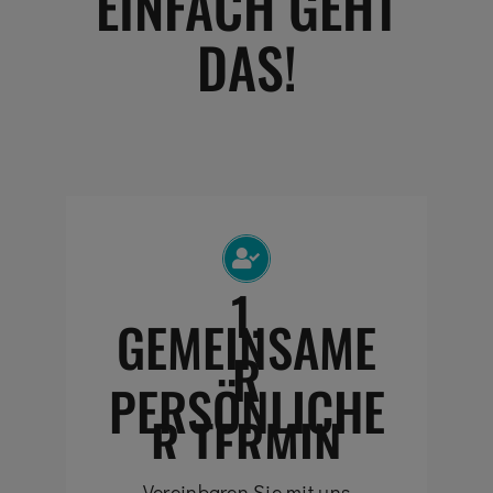
EINFACH GEHT
DAS!
1.
GEMEINSAME
R
PERSÖNLICHE
R TERMIN
Vereinbaren Sie mit uns