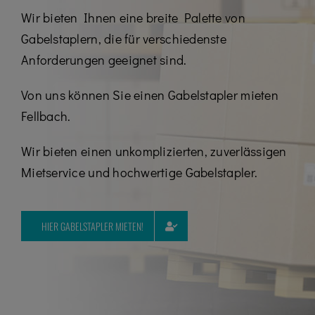
Kontakt
Wir bieten Ihnen eine breite Palette von
Gabelstaplern, die für verschiedenste
Karriere
Anforderungen geeignet sind.
07195 / 97 97 32 – 0
Von uns können Sie einen Gabelstapler mieten
Fellbach.
Wir bieten einen unkomplizierten, zuverlässigen
Mietservice und hochwertige Gabelstapler.
HIER GABELSTAPLER MIETEN!