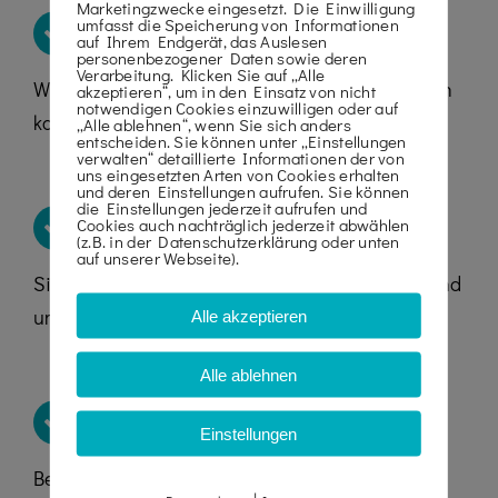
Marketingzwecke eingesetzt. Die Einwilligung
FACHLICHE BERATUNG
umfasst die Speicherung von Informationen
auf Ihrem Endgerät, das Auslesen
personenbezogener Daten sowie deren
Verarbeitung. Klicken Sie auf „Alle
Wir bieten Ihnen eine umfassende und fachlich
akzeptieren“, um in den Einsatz von nicht
notwendigen Cookies einzuwilligen oder auf
kompetente Beratung.
„Alle ablehnen“, wenn Sie sich anders
entscheiden. Sie können unter „Einstellungen
verwalten“ detaillierte Informationen der von
uns eingesetzten Arten von Cookies erhalten
und deren Einstellungen aufrufen. Sie können
die Einstellungen jederzeit aufrufen und
KOMPETENZ MIT KRANARBEITEN
Cookies auch nachträglich jederzeit abwählen
(z.B. in der Datenschutzerklärung oder unten
auf unserer Webseite).
Sie können unserer langjährigen Erfahrung rund
um Kranarbeiten vertrauen.
Alle akzeptieren
Alle ablehnen
MASCHINEN FÜR JEDEN BEREICH
Einstellungen
Bei uns finden Sie die passende Maschine für