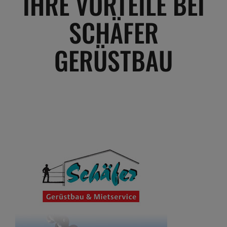
IHRE VORTEILE BEI
SCHÄFER
GERÜSTBAU