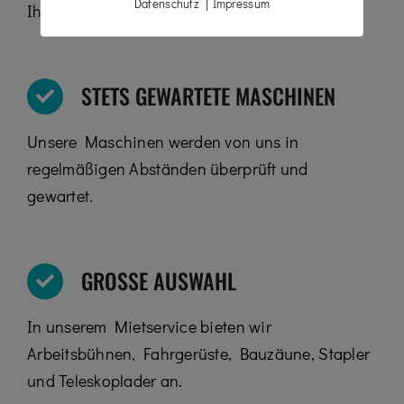
|
Datenschutz
Impressum
Ihren Arbeitsbereich.
STETS GEWARTETE MASCHINEN
Unsere Maschinen werden von uns in
regelmäßigen Abständen überprüft und
gewartet.
GROSSE AUSWAHL
In unserem Mietservice bieten wir
Arbeitsbühnen, Fahrgerüste, Bauzäune, Stapler
und Teleskoplader an.