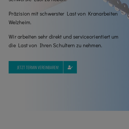
Kontakt
Präzision mit schwerster Last von Kranarbeiten
Karriere
Welzheim.
07195 / 97 97 32 – 0
Wir arbeiten sehr direkt und serviceorientiert um
die Last von Ihren Schultern zu nehmen.
JETZT TERMIN VEREINBAREN!