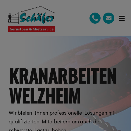
Zum
Inhalt
springen
Tog
Nav
Start
Mietservice
Gerüstbau
KRANARBEITEN
Kranarbeiten
WELZHEIM
Schulungen
Galerie
Wir bieten Ihnen professionelle Lösungen mit
Sponsoring
qualifizierten Mitarbeitern um auch die
schwerste Last zu heben.