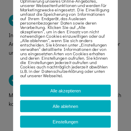
Optimierung unseres Online-Angebotes,
unserer Webseitenfunktionen und werden für
Marketingzwecke eingesetzt. Die Einwilligung
umfasst die Speicherung von Informationen
GROSSE AUSWAHL
auf Ihrem Endgerät, das Auslesen
personenbezogener Daten sowie deren
Verarbeitung. Klicken Sie auf „Alle
akzeptieren“, um in den Einsatz von nicht
In unserem Mietservice bieten wir
notwendigen Cookies einzuwilligen oder auf
„Alle ablehnen“, wenn Sie sich anders
Arbeitsbühnen, Fahrgerüste, Bauzäune, Stapler
entscheiden. Sie können unter „Einstellungen
verwalten“ detaillierte Informationen der von
und Teleskoplader an.
uns eingesetzten Arten von Cookies erhalten
und deren Einstellungen aufrufen. Sie können
die Einstellungen jederzeit aufrufen und
Cookies auch nachträglich jederzeit abwählen
(z.B. in der Datenschutzerklärung oder unten
auf unserer Webseite).
QUALITÄTSSTANDARDS
Alle akzeptieren
Mit unseren Qualitätsstandards werden wir auch
komplexeren Anforderungen gerecht.
Alle ablehnen
Einstellungen