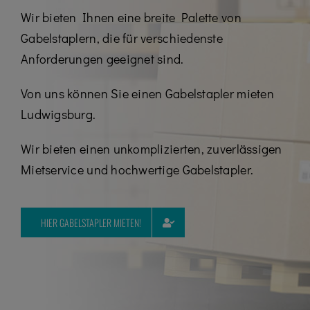
Kontakt
Wir bieten Ihnen eine breite Palette von
Gabelstaplern, die für verschiedenste
Karriere
Anforderungen geeignet sind.
07195 / 97 97 32 – 0
Von uns können Sie einen Gabelstapler mieten
Ludwigsburg.
Wir bieten einen unkomplizierten, zuverlässigen
Mietservice und hochwertige Gabelstapler.
HIER GABELSTAPLER MIETEN!