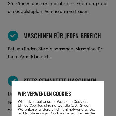
Sie können unserer langjährigen Erfahrung rund
um Gabelstaplern Vermietung vertrauen.
MASCHINEN FÜR JEDEN BEREICH
Bei uns finden Sie die passende Maschine für
Ihren Arbeitsbereich.
STETS GEWARTETE MASCHINEN
WIR VERWENDEN COOKIES
Unsere Maschinen werden von uns in
Wir nutzen auf unserer Webseite Cookies.
regelmäßigen Abständen überprüft und
Einige Cookies sind notwendig (z.B. für den
Warenkorb) andere sind nicht notwendig. Die
gewartet.
nicht-notwendigen Cookies helfen uns bei der