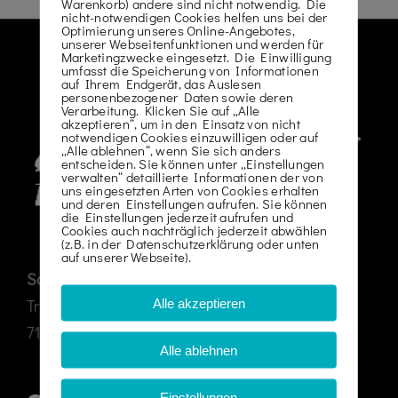
Warenkorb) andere sind nicht notwendig. Die
Kontakt
nicht-notwendigen Cookies helfen uns bei der
Optimierung unseres Online-Angebotes,
unserer Webseitenfunktionen und werden für
Karriere
Marketingzwecke eingesetzt. Die Einwilligung
umfasst die Speicherung von Informationen
auf Ihrem Endgerät, das Auslesen
07195 / 97 97 32 – 0
personenbezogener Daten sowie deren
Verarbeitung. Klicken Sie auf „Alle
akzeptieren“, um in den Einsatz von nicht
notwendigen Cookies einzuwilligen oder auf
„Alle ablehnen“, wenn Sie sich anders
entscheiden. Sie können unter „Einstellungen
verwalten“ detaillierte Informationen der von
uns eingesetzten Arten von Cookies erhalten
und deren Einstellungen aufrufen. Sie können
die Einstellungen jederzeit aufrufen und
Cookies auch nachträglich jederzeit abwählen
(z.B. in der Datenschutzerklärung oder unten
auf unserer Webseite).
Schäfer Gerüstbau GmbH & Co. KG
Alle akzeptieren
Traminerweg 15
71364 Winnenden
Alle ablehnen
Einstellungen