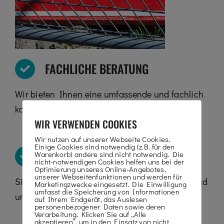
FACHLICHE BERATUNG
Wir bieten Ihnen eine umfassende und fachlich
kompetente Beratung.
WIR VERWENDEN COOKIES
Wir nutzen auf unserer Webseite Cookies.
Einige Cookies sind notwendig (z.B. für den
KOMPETENZ MIT PERSONENLIFTE
Warenkorb) andere sind nicht notwendig. Die
nicht-notwendigen Cookies helfen uns bei der
Optimierung unseres Online-Angebotes,
unserer Webseitenfunktionen und werden für
Sie können unserer langjährigen Erfahrung rund
Marketingzwecke eingesetzt. Die Einwilligung
umfasst die Speicherung von Informationen
um die Bauzaun Vermietung vertrauen.
auf Ihrem Endgerät, das Auslesen
personenbezogener Daten sowie deren
Verarbeitung. Klicken Sie auf „Alle
akzeptieren“, um in den Einsatz von nicht