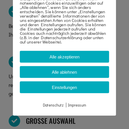
notwendigen Cookies einzuwilligen oder auf
„Alle ablehnen“, wenn Sie sich anders
MASCHINEN FÜR JEDEN BEREICH
entscheiden. Sie können unter „Einstellungen
verwalten“ detaillierte Informationen der von
uns eingesetzten Arten von Cookies erhalten
und deren Einstellungen aufrufen. Sie können
Bei uns finden Sie die passende Maschine für
die Einstellungen jederzeit aufrufen und
Cookies auch nachträglich jederzeit abwählen
Ihren Arbeitsbereich.
(z.B. in der Datenschutzerklärung oder unten
auf unserer Webseite).
Alle akzeptieren
STETS GEWARTETE MASCHINEN
Alle ablehnen
Unsere Maschinen werden von uns in
regelmäßigen Abständen überprüft und
Einstellungen
gewartet.
|
Datenschutz
Impressum
GROSSE AUSWAHL